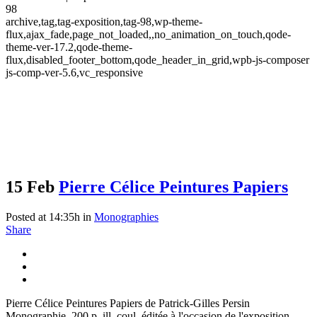
98
archive,tag,tag-exposition,tag-98,wp-theme-
flux,ajax_fade,page_not_loaded,,no_animation_on_touch,qode-
theme-ver-17.2,qode-theme-
flux,disabled_footer_bottom,qode_header_in_grid,wpb-js-composer
js-comp-ver-5.6,vc_responsive
15 Feb
Pierre Célice Peintures Papiers
Exposition Tag
Posted at 14:35h
in
Monographies
Share
Pierre Célice Peintures Papiers de Patrick-Gilles Persin
Monographie, 200 p. ill. coul. éditée à l'occasion de l'exposition